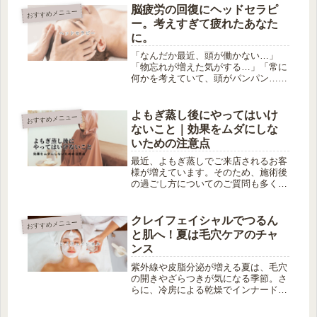
が重い肩・首がこわばり リラックス
脳疲労の回復にヘッドセラピ
おすすめメニュー
できない実は、これらは “脳のオー
ー。考えすぎて疲れたあなた
バ...
に。
「なんだか最近、頭が働かない…」
「物忘れが増えた気がする…」「常に
何かを考えていて、頭がパンパン…」
そんなあなたの不調、もしかすると脳
疲労が原因かもしれません。スマホや
パソコン、日々の情報の波にさらされ
よもぎ蒸し後にやってはいけ
おすすめメニュー
続ける私たちの脳は、実は知らないう
ないこと｜効果をムダにしな
ちに...
いための注意点
最近、よもぎ蒸しでご来店されるお客
様が増えています。そのため、施術後
の過ごし方についてのご質問も多くな
っています。たとえば、「このあとシ
ャワーは大丈夫ですか？」「冷たい飲
み物は飲んでもいいですか？」といっ
クレイフェイシャルでつるん
おすすめメニュー
たお声をよくいただきます。そこで今
と肌へ！夏は毛穴ケアのチャ
回...
ンス
紫外線や皮脂分泌が増える夏は、毛穴
の開きやざらつきが気になる季節。さ
らに、冷房による乾燥でインナードラ
イが進み、肌バランスが乱れやすくな
ります。「毛穴が目立つ…」「化粧ノ