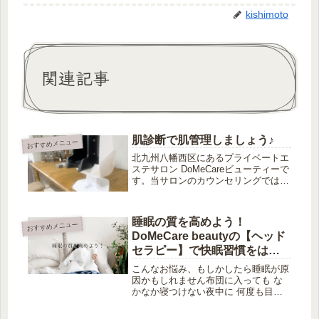
kishimoto
関連記事
肌診断で肌管理しましょう♪
おすすめメニュー
北九州八幡西区にあるプライベートエ
ステサロン DoMeCareビューティーで
す。当サロンのカウンセリングでは最
新の肌診断を行なっております。これ
から起こる肌トラブルまで予測できる
ため、予防のための施術をご提案する
睡眠の質を高めよう！
おすすめメニュー
ことが可能です。
DoMeCare beautyの【ヘッド
セラピー】で快眠習慣をはじ
めませんか？
こんなお悩み、もしかしたら睡眠が原
因かもしれません布団に入っても な
かなか寝つけない夜中に 何度も目が
覚める朝起きても 疲れが残ったまま
仕事中に 集中力が続かない・まぶた