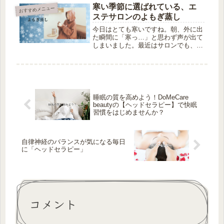
リが悪いと、気分も下がる…」そんな
寒い季節に選ばれている、エ
おすすめメニュー
お悩みに寄り添うのが、当サロンのク
ステサロンのよもぎ蒸し
レ...
今日はとても寒いですね。朝、外に出
た瞬間に「寒っ…」と思わず声が出て
しまいました。最近はサロンでも、
「冷えが気になるんです」「足先がな
かなか温まらなくて」といったお声を
よく聞きます。そこで今回は、寒い日
に選ばれることが多い よもぎ蒸し に
つ...
睡眠の質を高めよう！DoMeCare
beautyの【ヘッドセラピー】で快眠
習慣をはじめませんか？
自律神経のバランスが気になる毎日
に「ヘッドセラピー」
コメント