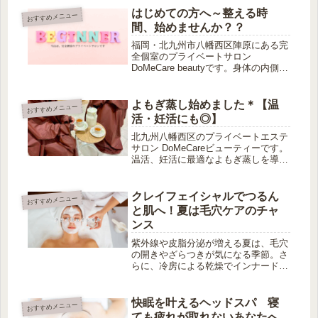
パソコン、日々の情報の波にさらされ
はじめての方へ～整える時
おすすめメニュー
続ける私たちの脳は、実は知らないう
間、始めませんか？？
ちに...
福岡・北九州市八幡西区陣原にある完
全個室のプライベートサロン
DoMeCare beautyです。身体の内側と
外側から綺麗になれるメニューをご用
意しております。
よもぎ蒸し始めました＊【温
おすすめメニュー
活・妊活にも◎】
北九州八幡西区のプライベートエステ
サロン DoMeCareビューティーです。
温活、妊活に最適なよもぎ蒸しを導入
しました！国産のオーガニックよもぎ
100%使用のため安全にご利用いただ
けます。２人でもご利用可能なため、
クレイフェイシャルでつるん
おすすめメニュー
カフェ感覚でリラックスしながらデト
と肌へ！夏は毛穴ケアのチャ
ックスをお楽しみください♪
ンス
紫外線や皮脂分泌が増える夏は、毛穴
の開きやざらつきが気になる季節。さ
らに、冷房による乾燥でインナードラ
イが進み、肌バランスが乱れやすくな
ります。「毛穴が目立つ…」「化粧ノ
リが悪いと、気分も下がる…」そんな
快眠を叶えるヘッドスパ 寝
おすすめメニュー
お悩みに寄り添うのが、当サロンのク
ても疲れが取れないあなたへ