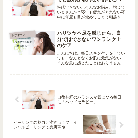
レ...
快眠できない…そんなお悩み、増えて
いませんか？寝ても疲れがとれない夜
中に何度も目が覚めてしまう朝起きた
ときに、どっと疲れが残っているこの
ように、最近は睡眠の質に関するお悩
みを抱える方が、とても増えているよ
ハリツヤ不足を感じたら、自
おすすめメニュー
うに感じます。とくに、スマホやPC
分ではできないワンランク上
の...
のケア
こんにちは。毎日スキンケアをしてい
ても、なんとなくお肌に元気がない…
そんな風に感じたことはありません
か？年齢を重ねるとともに、「ハリツ
ヤ」はどうしても落ちやすくなってき
ます。頑張って保湿しても、うるおい
がすぐ抜けてしまったり、肌がどんよ
り見...
自律神経のバランスが気になる毎日
に「ヘッドセラピー」
ピーリングの魅力と注意点！フェイ
シャルピーリングで美肌革命！