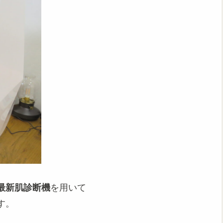
最新肌診断機
を用いて
す。