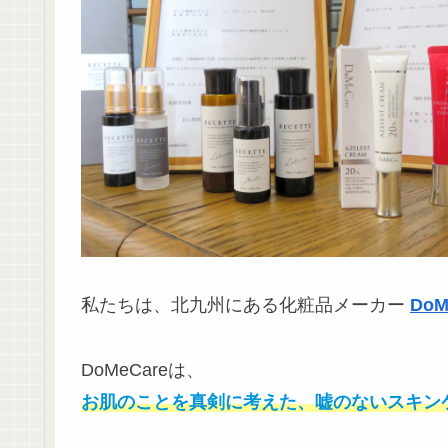
私たちは、北九州にある化粧品メーカー
DoM
DoMeCareは、
お肌の
こと
を真剣に考えた、嘘のないスキン