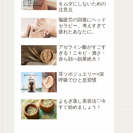
をムダにしないための
注意点
脳疲労の回復にヘッド
セラピー。考えすぎて
疲れたあなたに。
アゼライン酸がすごす
ぎる！ニキビ・酒さ・
赤ら顔へ効果絶大！
耳ツボジュエリー×深
呼吸でひと息習慣
よもぎ蒸し美容法♡今
すぐ始めましょう！